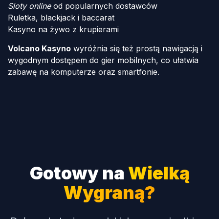
Sloty online
od popularnych dostawców
Ruletka, blackjack i baccarat
Kasyno na żywo z krupierami
Volcano Kasyno
wyróżnia się też prostą nawigacją i
wygodnym dostępem do gier mobilnych, co ułatwia
zabawę na komputerze oraz smartfonie.
Gotowy na
Wielką
Wygraną?