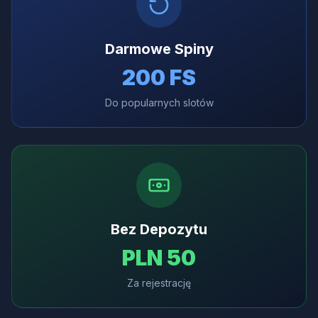
Darmowe Spiny
200 FS
Do popularnych slotów
Bez Depozytu
PLN 50
Za rejestrację