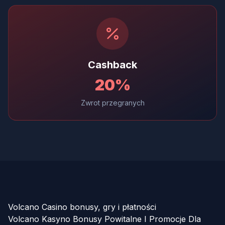
Cashback
20%
Zwrot przegranych
Volcano Casino bonusy, gry i płatności
Volcano Kasyno Bonusy Powitalne I Promocje Dla