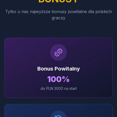
Tylko u nas najwyższe bonusy powitalne dla polskich
graczy
Bonus Powitalny
100%
do PLN 3000 na start