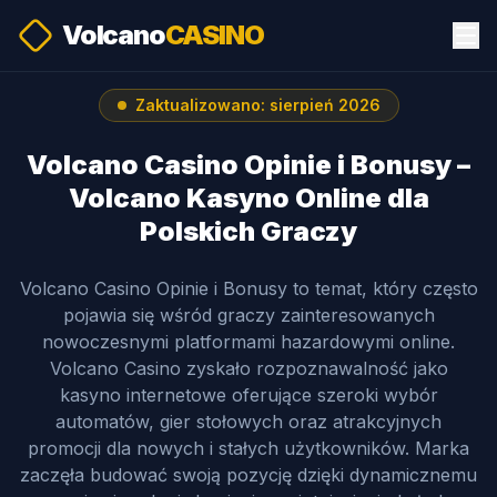
Volcano
CASINO
Zaktualizowano: sierpień 2026
Volcano Casino Opinie i Bonusy –
Volcano Kasyno Online dla
Polskich Graczy
Volcano Casino Opinie i Bonusy to temat, który często
pojawia się wśród graczy zainteresowanych
nowoczesnymi platformami hazardowymi online.
Volcano Casino zyskało rozpoznawalność jako
kasyno internetowe oferujące szeroki wybór
automatów, gier stołowych oraz atrakcyjnych
promocji dla nowych i stałych użytkowników. Marka
zaczęła budować swoją pozycję dzięki dynamicznemu